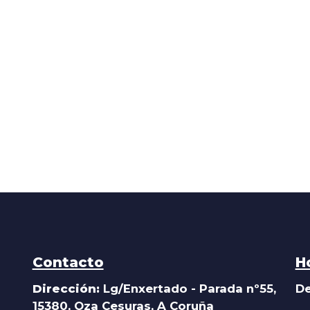
Contacto
H
Dirección:
Lg/Enxertado - Parada nº55,
De
15380, Oza Cesuras, A Coruña