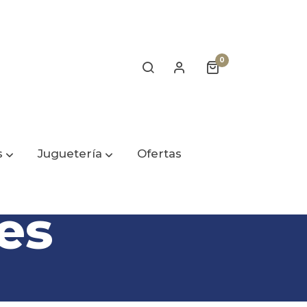
0
s
Juguetería
Ofertas
es