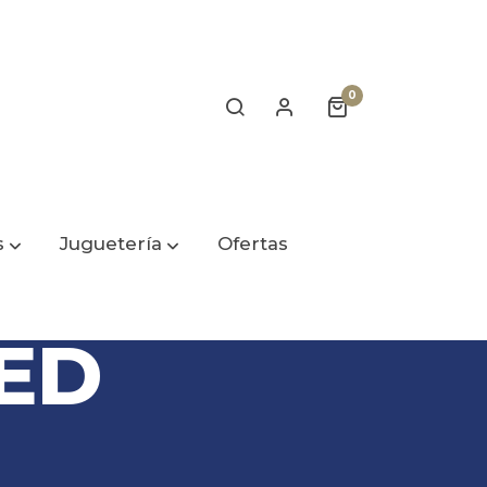
0
s
Juguetería
Ofertas
LED