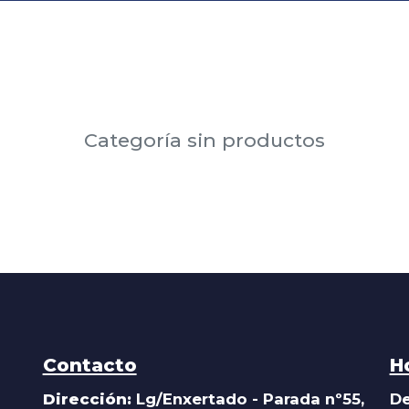
Categoría sin productos
Contacto
H
Dirección:
Lg/Enxertado - Parada nº55,
De