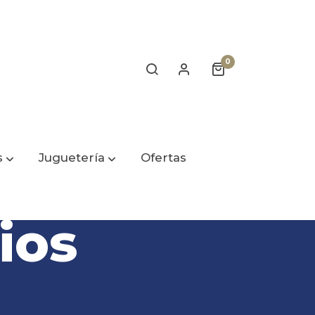
0
s
Juguetería
Ofertas
ios