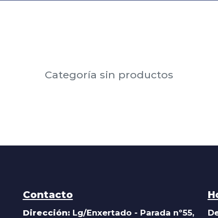
Categoría sin productos
Contacto
H
Dirección:
Lg/Enxertado - Parada nº55,
De