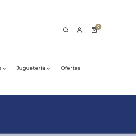
0
s
Juguetería
Ofertas