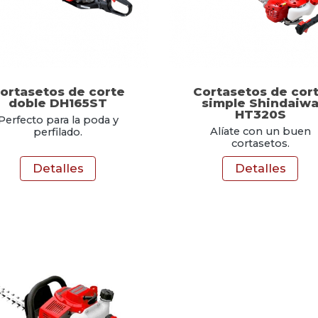
ortasetos de corte
Cortasetos de cor
doble DH165ST
simple Shindaiw
HT320S
Perfecto para la poda y
Alíate con un buen
perfilado.
cortasetos.
Detalles
Detalles