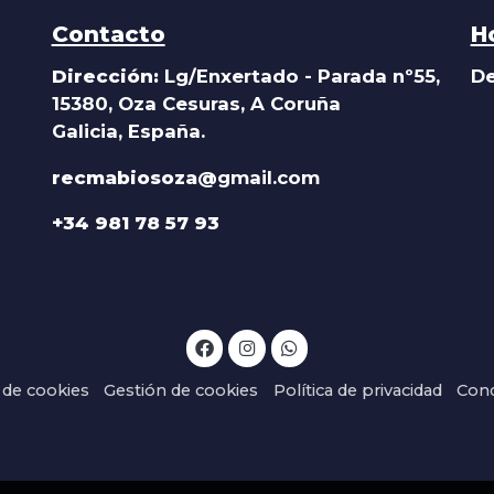
Contacto
H
Dirección:
Lg/Enxertado - Parada nº55,
De
15380, Oza Cesuras, A Coruña
Galicia, España.
recmabiosoza@
gmail.com
+34 981 78 57 93
a de cookies
Gestión de cookies
Política de privacidad
Cond