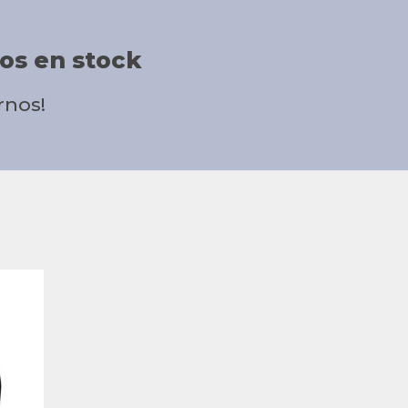
os en stock
rnos!