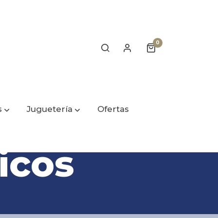
0
s
Juguetería
Ofertas
icos