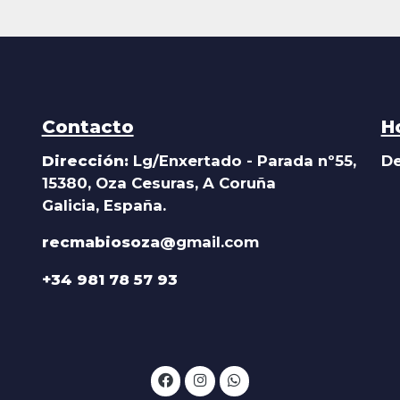
Contacto
H
Dirección:
Lg/Enxertado - Parada nº55,
De
15380, Oza Cesuras, A Coruña
Galicia, España.
recmabiosoza@
gmail.com
+34 981 78 57 93