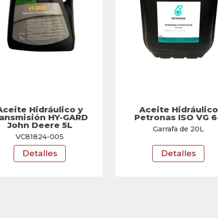
Aceite Hidráulico y
Aceite Hidráulico
ransmisión HY-GARD
Petronas ISO VG 6
John Deere 5L
Garrafa de 20L
VC81824-005
Detalles
Detalles