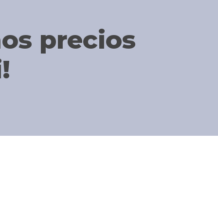
mos precios
!