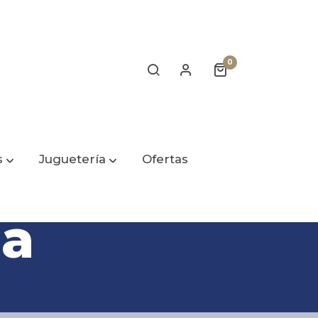
0
s
Juguetería
Ofertas
la