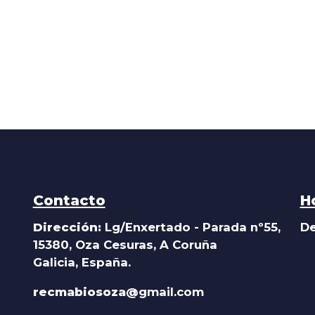
Contacto
H
Dirección:
Lg/Enxertado - Parada nº55,
De
15380, Oza Cesuras, A Coruña
Galicia, España.
recmabiosoza@
gmail.com