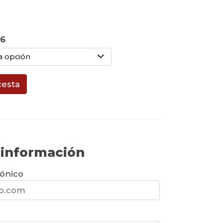
16
a opción
cesta
r información
rónico