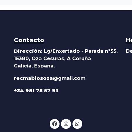
Contacto
H
Dirección:
Lg/Enxertado - Parada nº55,
De
15380, Oza Cesuras, A Coruña
Galicia, España.
recmabiosoza@
gmail.com
+34 981 78 57 93