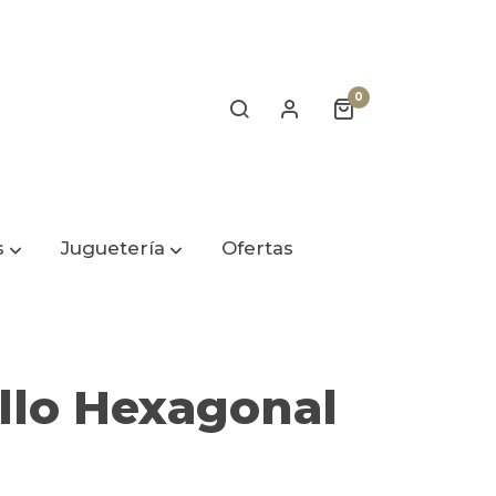
0
s
Juguetería
Ofertas
llo Hexagonal