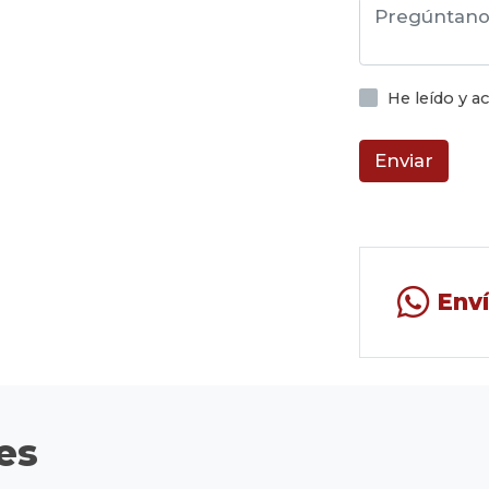
He leído y 
Enviar
Env
es