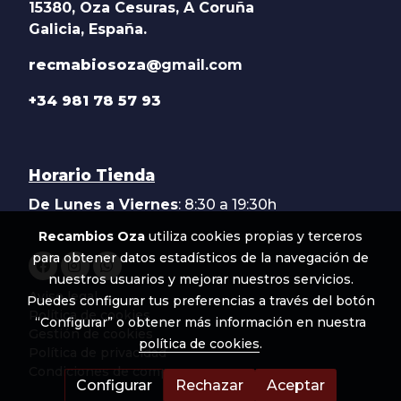
15380, Oza Cesuras, A Coruña
Galicia, España.
recmabiosoza@
gmail.com
+34 981 78 57 93
Horario Tienda
De Lunes a Viernes
: 8:30 a 19:30h
Recambios Oza
utiliza cookies propias y terceros
para obtener datos estadísticos de la navegación de
nuestros usuarios y mejorar nuestros servicios.
Aviso legal
Puedes configurar tus preferencias a través del botón
Política de cookies
“Configurar” o obtener más información en nuestra
Gestión de cookies
política de cookies
.
Política de privacidad
Condiciones de compra
Configurar
Rechazar
Aceptar