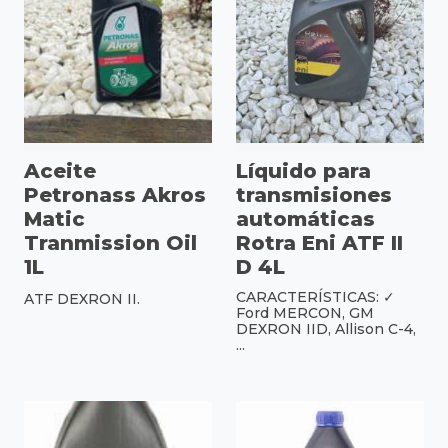
Aceite
Líquido para
Petronass Akros
transmisiones
Matic
automáticas
Tranmission Oil
Rotra Eni ATF II
1L
D 4L
CARACTERÍSTICAS: ✓
ATF DEXRON II.
Ford MERCON, GM
DEXRON IID, Allison C-4,
...