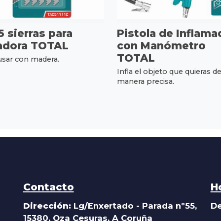
5 sierras para
Pistola de Inflama
adora TOTAL
con Manómetro
TOTAL
usar con madera.
Infla el objeto que quieras d
manera precisa.
Contacto
H
Dirección:
Lg/Enxertado - Parada nº55,
De
15380, Oza Cesuras, A Coruña