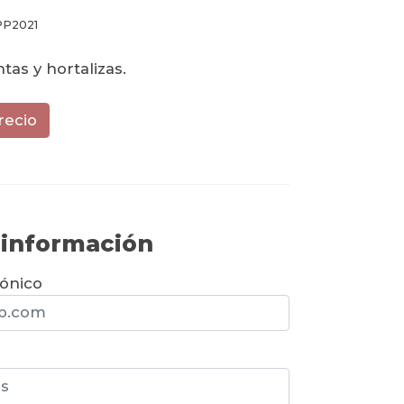
PP2021
tas y hortalizas.
recio
r información
rónico