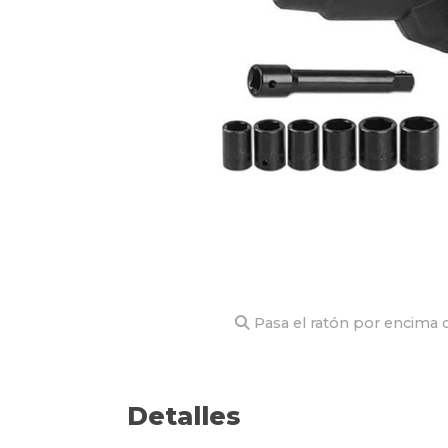
Pasa el ratón por encima d
Detalles