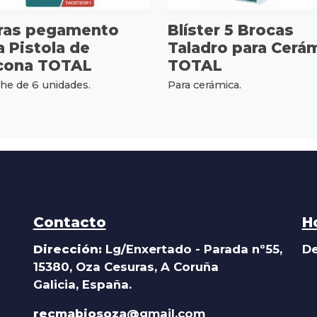
ras pegamento
Blíster 5 Brocas
a Pistola de
Taladro para Cerá
icona TOTAL
TOTAL
he de 6 unidades.
Para cerámica.
Contacto
H
Dirección:
Lg/Enxertado - Parada nº55,
De
15380, Oza Cesuras, A Coruña
Galicia, España.
recmabiosoza@
gmail.com