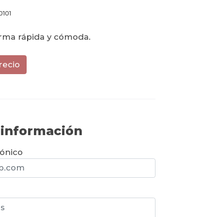
0101
orma rápida y cómoda.
recio
r información
rónico