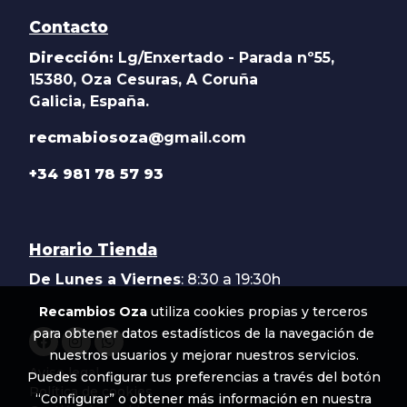
Contacto
Dirección:
Lg/Enxertado - Parada nº55,
15380, Oza Cesuras, A Coruña
Galicia, España.
recmabiosoza@
gmail.com
+34 981 78 57 93
Horario Tienda
De Lunes a Viernes
: 8:30 a 19:30h
Recambios Oza
utiliza cookies propias y terceros
para obtener datos estadísticos de la navegación de
nuestros usuarios y mejorar nuestros servicios.
Aviso legal
Puedes configurar tus preferencias a través del botón
Política de cookies
“Configurar” o obtener más información en nuestra