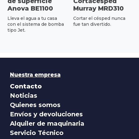
de superficie
Cortacésped
Anova BE1100
Murray MRD310
Lleva el agua a tu casa
Cortar el césped nunca
con el sistema de bomba
fue tan divertido.
tipo Jet.
Nuestra empresa
Contacto
Noticias
Quienes somos
Envíos y devoluciones
Alquiler de maquinaria
Servicio Técnico