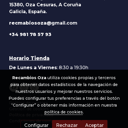
15380, Oza Cesuras, A Coruña
Galicia, España.
recmabiosoza@
gmail.com
+34 981 78 57 93
Horario Tienda
De Lunes a Viernes
: 8:30 a 19:30h
Recambios Oza
utiliza cookies propias y terceros
para obtener datos estadísticos de la navegación de
nuestros usuarios y mejorar nuestros servicios.
Aviso legal
Puedes configurar tus preferencias a través del botón
Política de cookies
“Configurar” o obtener más información en nuestra
Gestión de cookies
política de cookies
.
Política de privacidad
Condiciones de compra
Configurar
Rechazar
Aceptar