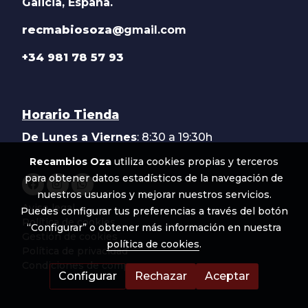
Galicia, España.
recmabiosoza@
gmail.com
+34 981 78 57 93
Horario Tienda
De Lunes a Viernes
: 8:30 a 19:30h
Recambios Oza
utiliza cookies propias y terceros
para obtener datos estadísticos de la navegación de
nuestros usuarios y mejorar nuestros servicios.
Aviso legal
Puedes configurar tus preferencias a través del botón
Política de cookies
“Configurar” o obtener más información en nuestra
Gestión de cookies
política de cookies
.
Política de privacidad
Condiciones de compra
Configurar
Rechazar
Aceptar