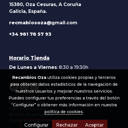
15380, Oza Cesuras, A Coruña
Galicia, España.
recmabiosoza@
gmail.com
+34 981 78 57 93
Horario Tienda
De Lunes a Viernes
: 8:30 a 19:30h
Recambios Oza
utiliza cookies propias y terceros
para obtener datos estadísticos de la navegación de
nuestros usuarios y mejorar nuestros servicios.
Aviso legal
Puedes configurar tus preferencias a través del botón
Política de cookies
“Configurar” o obtener más información en nuestra
Gestión de cookies
política de cookies
.
Política de privacidad
Condiciones de compra
Configurar
Rechazar
Aceptar