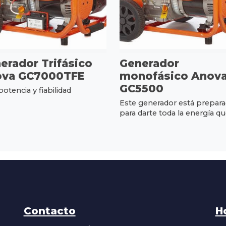
erador Trifásico
Generador
va GC7000TFE
monofásico Anov
GC5500
potencia y fiabilidad
Este generador está prepar
para darte toda la energía que
Contacto
H