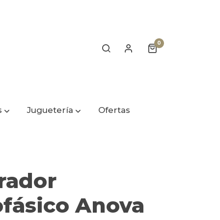
0
s
Juguetería
Ofertas
rador
fásico Anova