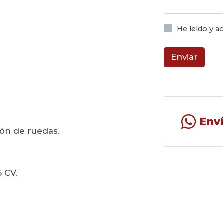
He leído y 
Enviar
Env
sión de ruedas.
5 CV.