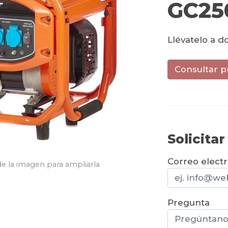
GC25
Llévatelo a d
Consultar p
Solicita
Correo elect
e la imagen para ampliarla
Pregunta