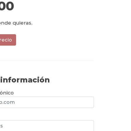
00
onde quieras.
recio
r información
rónico