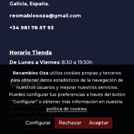
Galicia, España.
recmabiosoza@
gmail.com
+34 981 78 57 93
Horario Tienda
De Lunes a Viernes
: 8:30 a 19:30h
Recambios Oza
utiliza cookies propias y terceros
para obtener datos estadísticos de la navegación de
nuestros usuarios y mejorar nuestros servicios.
Aviso legal
Puedes configurar tus preferencias a través del botón
Política de cookies
“Configurar” o obtener más información en nuestra
Gestión de cookies
política de cookies
.
Política de privacidad
Condiciones de compra
Configurar
Rechazar
Aceptar