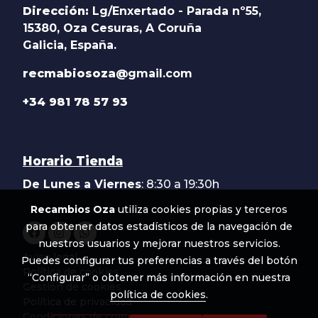
Dirección:
Lg/Enxertado - Parada nº55,
15380, Oza Cesuras, A Coruña
Galicia, España.
recmabiosoza@
gmail.com
+34 981 78 57 93
Horario Tienda
De Lunes a Viernes
: 8:30 a 19:30h
Recambios Oza
utiliza cookies propias y terceros
para obtener datos estadísticos de la navegación de
nuestros usuarios y mejorar nuestros servicios.
Aviso legal
Puedes configurar tus preferencias a través del botón
Política de cookies
“Configurar” o obtener más información en nuestra
Gestión de cookies
política de cookies
.
Política de privacidad
Condiciones de compra