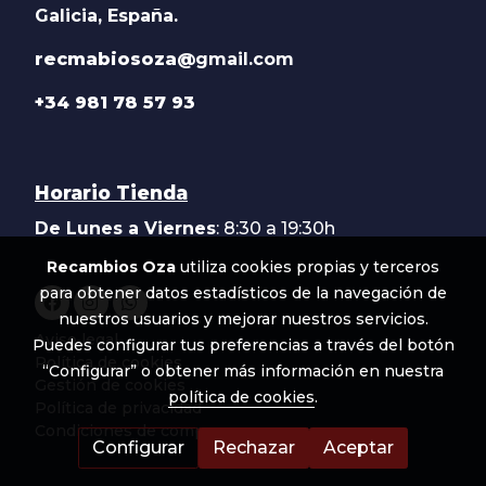
Galicia, España.
recmabiosoza@
gmail.com
+34 981 78 57 93
Horario Tienda
De Lunes a Viernes
: 8:30 a 19:30h
Recambios Oza
utiliza cookies propias y terceros
para obtener datos estadísticos de la navegación de
nuestros usuarios y mejorar nuestros servicios.
Aviso legal
Puedes configurar tus preferencias a través del botón
Política de cookies
“Configurar” o obtener más información en nuestra
Gestión de cookies
política de cookies
.
Política de privacidad
Condiciones de compra
Configurar
Rechazar
Aceptar