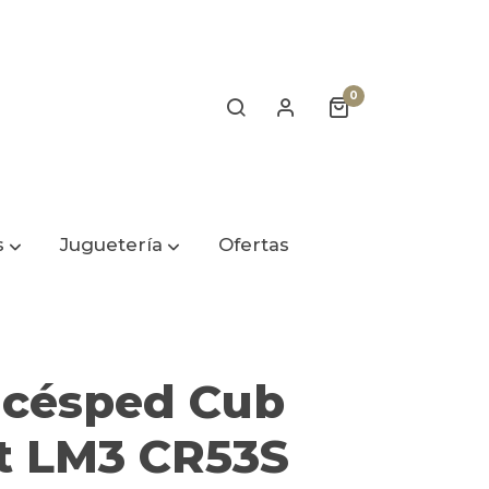
0
s
Juguetería
Ofertas
acésped Cub
t LM3 CR53S