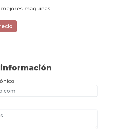
s mejores máquinas.
recio
r información
rónico