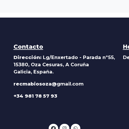
Contacto
H
Dirección:
Lg/Enxertado - Parada nº55,
De
15380, Oza Cesuras, A Coruña
Galicia, España.
recmabiosoza@
gmail.com
+34 981 78 57 93