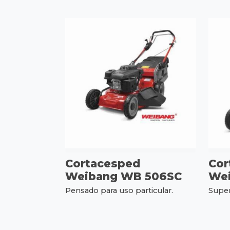
Cortacesped
Cor
Weibang WB 506SC
Wei
Pensado para uso particular.
Super