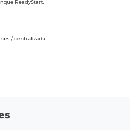
ranque ReadyStart.
nes / centralizada.
es