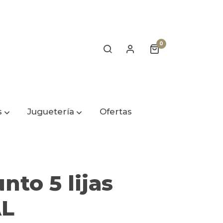
0
s
Juguetería
Ofertas
nto 5 lijas
L