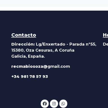
Contacto
H
Dirección:
Lg/Enxertado - Parada nº55,
De
15380, Oza Cesuras, A Coruña
Galicia, España.
recmabiosoza@
gmail.com
+34 981 78 57 93