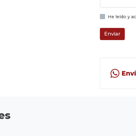
He leído y 
Enviar
Env
es