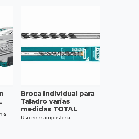
n
Broca individual para
L
Taladro varias
medidas TOTAL
n a
Uso en mampostería.