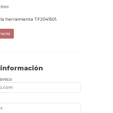
31501
la herramienta TF2041501.
recio
r información
rónico