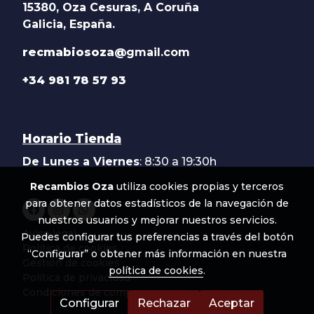
15380, Oza Cesuras, A Coruña
Galicia, España.
recmabiosoza@
gmail.com
+34 981 78 57 93
Horario Tienda
De Lunes a Viernes
: 8:30 a 19:30h
Recambios Oza
utiliza cookies propias y terceros
para obtener datos estadísticos de la navegación de
nuestros usuarios y mejorar nuestros servicios.
Aviso legal
Puedes configurar tus preferencias a través del botón
Política de cookies
“Configurar” o obtener más información en nuestra
Gestión de cookies
política de cookies
.
Política de privacidad
Condiciones de compra
Configurar
Rechazar
Aceptar