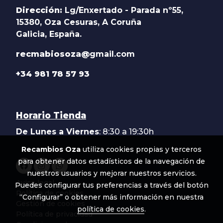
Dirección:
Lg/Enxertado - Parada nº55,
15380, Oza Cesuras, A Coruña
Galicia, España.
recmabiosoza@
gmail.com
+34 981 78 57 93
Horario Tienda
De Lunes a Viernes
: 8:30 a 19:30h
Recambios Oza
utiliza cookies propias y terceros
para obtener datos estadísticos de la navegación de
nuestros usuarios y mejorar nuestros servicios.
Aviso legal
Puedes configurar tus preferencias a través del botón
Política de cookies
“Configurar” o obtener más información en nuestra
Gestión de cookies
política de cookies
.
Política de privacidad